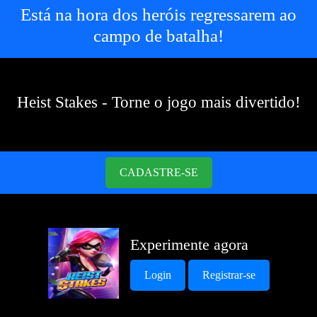
Está na hora dos heróis regressarem ao
campo de batalha!
Heist Stakes - Torne o jogo mais divertido!
CADASTRE-SE
Experimente agora
Login
Registrar-se