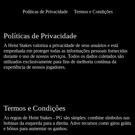
Políticas de Privacidade
Termos e Condições
Políticas de Privacidade
A Heist Stakes valoriza a privacidade de seus usuários e está
empenhada em proteger todas as informações pessoais fornecidas
durante o uso de nossos serviços. Todos os dados coletados são
utilizados exclusivamente para fins de melhoria contínua da
experiência de nossos jogadores.
Termos e Condições
As regras de Heist Stakes - PG são simples: combine símbolos nas
bobinas da esquerda para a direita. Ative recursos como giros grátis
e bônus para aumentar os ganhos.