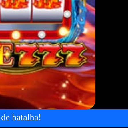
 de batalha!