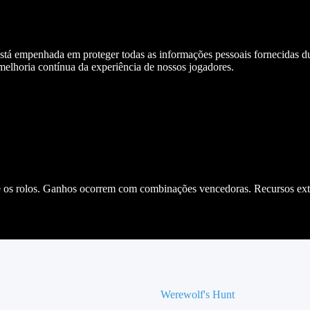
 está empenhada em proteger todas as informações pessoais fornecidas d
 melhoria contínua da experiência de nossos jogadores.
re os rolos. Ganhos ocorrem com combinações vencedoras. Recursos extr
Werewolf's Hunt