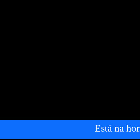
Está na hor