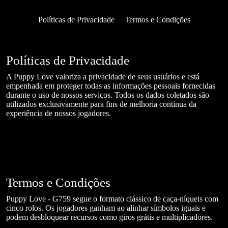
Políticas de Privacidade
Termos e Condições
Políticas de Privacidade
A Puppy Love valoriza a privacidade de seus usuários e está
empenhada em proteger todas as informações pessoais fornecidas
durante o uso de nossos serviços. Todos os dados coletados são
utilizados exclusivamente para fins de melhoria contínua da
experiência de nossos jogadores.
Termos e Condições
Puppy Love - G759 segue o formato clássico de caça-níqueis com
cinco rolos. Os jogadores ganham ao alinhar símbolos iguais e
podem desbloquear recursos como giros grátis e multiplicadores.