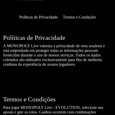
Políticas de Privacidade
Termos e Condições
Políticas de Privacidade
A MONOPOLY Live valoriza a privacidade de seus usuários e
está empenhada em proteger todas as informações pessoais
fornecidas durante o uso de nossos serviços. Todos os dados
coletados são utilizados exclusivamente para fins de melhoria
contínua da experiência de nossos jogadores.
Termos e Condições
Para jogar MONOPOLY Live - EVOLUTION, selecione sua
aposta e gire os rolos. Ganhos ocorrem com combinações