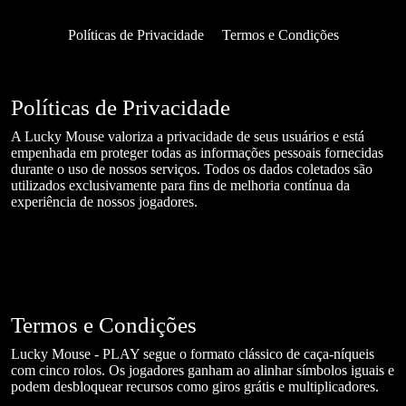
Políticas de Privacidade
Termos e Condições
Políticas de Privacidade
A Lucky Mouse valoriza a privacidade de seus usuários e está
empenhada em proteger todas as informações pessoais fornecidas
durante o uso de nossos serviços. Todos os dados coletados são
utilizados exclusivamente para fins de melhoria contínua da
experiência de nossos jogadores.
Termos e Condições
Lucky Mouse - PLAY segue o formato clássico de caça-níqueis
com cinco rolos. Os jogadores ganham ao alinhar símbolos iguais e
podem desbloquear recursos como giros grátis e multiplicadores.