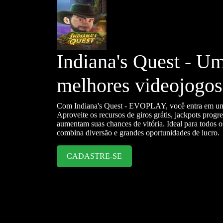
Indiana's Quest - U
melhores videojogos
Com Indiana's Quest - EVOPLAY, você entra em u
Aproveite os recursos de giros grátis, jackpots progr
aumentam suas chances de vitória. Ideal para todos o
combina diversão e grandes oportunidades de lucro.
CADASTRE-SE