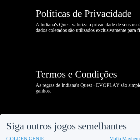
Políticas de Privacidade
A Indiana's Quest valoriza a privacidade de seus usu
dados coletados são utilizados exclusivamente para f
Termos e Condições
As regras de Indiana's Quest - EVOPLAY são simples:
ganhos.
Siga outros jogos semelhantes
GOLDEN GENIE
Mafia Mayhem