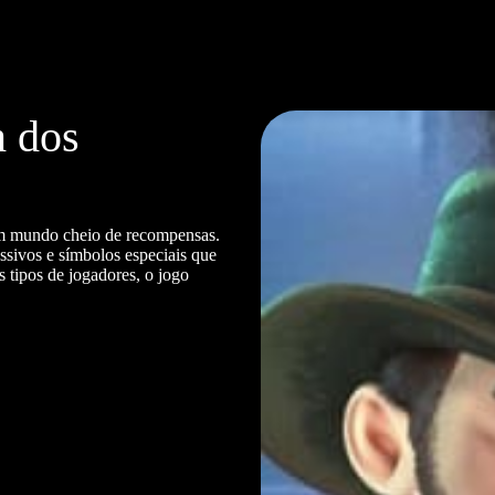
m dos
m mundo cheio de recompensas.
essivos e símbolos especiais que
s tipos de jogadores, o jogo