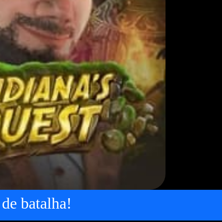
 de batalha!