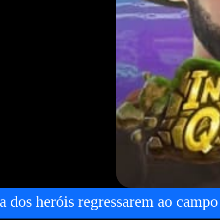
a dos heróis regressarem ao campo