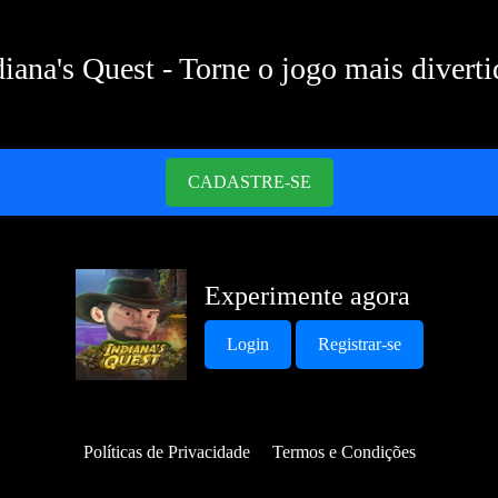
diana's Quest - Torne o jogo mais diverti
CADASTRE-SE
Experimente agora
Login
Registrar-se
Políticas de Privacidade
Termos e Condições