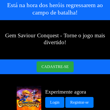
Está na hora dos heróis regressarem ao
campo de batalha!
Gem Saviour Conquest - Torne o jogo mais
divertido!
CADASTRE-SE
Experimente agora
Login
Registrar-se