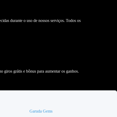
cidas durante o uso de nossos serviços. Todos os
o giros grátis e bônus para aumentar os ganhos.
Garuda Gems