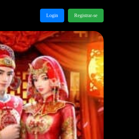
Login
Registrar-se