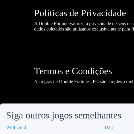
Políticas de Privacidade
A Double Fortune valoriza a privacidade de seus usu
dados coletados são utilizados exclusivamente para f
Termos e Condições
As regras de Double Fortune - PG são simples: combi
Siga outros jogos semelhantes
Wolf Gold
Daji