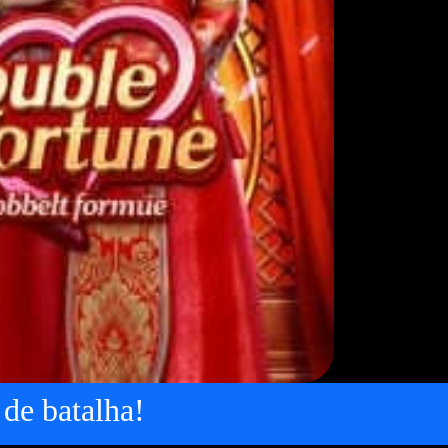
 de batalha!