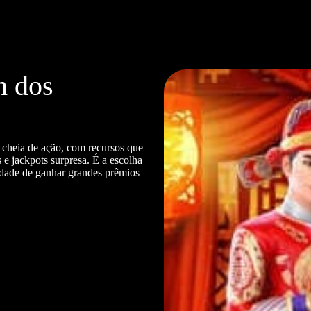
m dos
 cheia de ação, com recursos que
 e jackpots surpresa. É a escolha
lidade de ganhar grandes prêmios