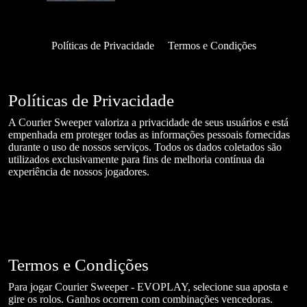
Políticas de Privacidade
Termos e Condições
Políticas de Privacidade
A Courier Sweeper valoriza a privacidade de seus usuários e está
empenhada em proteger todas as informações pessoais fornecidas
durante o uso de nossos serviços. Todos os dados coletados são
utilizados exclusivamente para fins de melhoria contínua da
experiência de nossos jogadores.
Termos e Condições
Para jogar Courier Sweeper - EVOPLAY, selecione sua aposta e
gire os rolos. Ganhos ocorrem com combinações vencedoras.