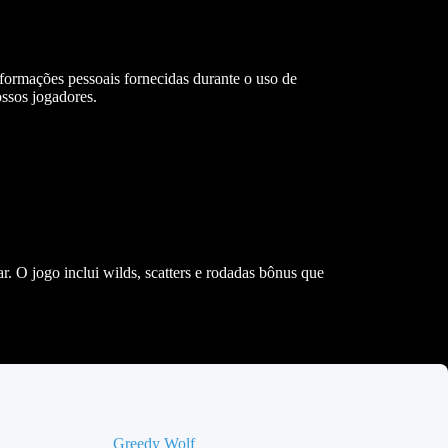
mações pessoais fornecidas durante o uso de
ossos jogadores.
ogo inclui wilds, scatters e rodadas bônus que
Greedy Wolf