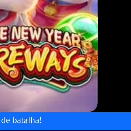
 de batalha!