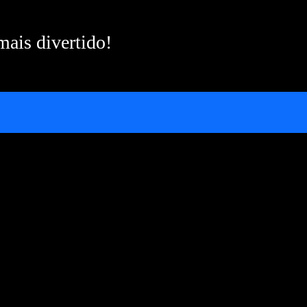
s divertido!