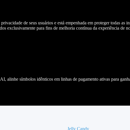
ade de seus usuários e está empenhada em proteger todas as infor
ados exclusivamente para fins de melhoria contínua da experiência de n
ímbolos idênticos em linhas de pagamento ativas para ganhar. O j
Jelly Candy